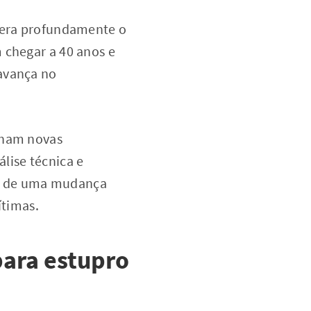
ltera profundamente o
 chegar a 40 anos e
 avança no
nham novas
lise técnica e
-se de uma mudança
ítimas.
para estupro