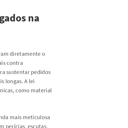
ogados na
eram diretamente o
is contra
ra sustentar pedidos
s longas. A lei
cnicas, como material
inda mais meticulosa
m perícias, escutas,