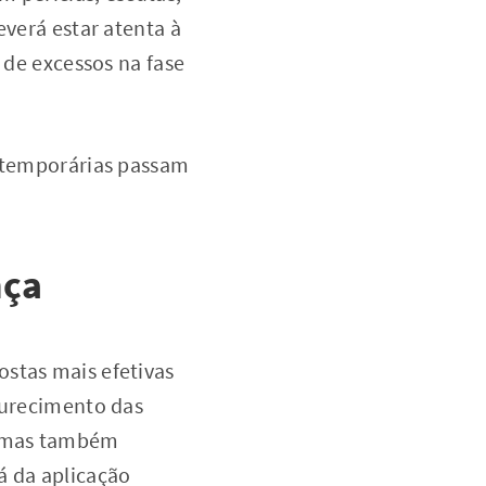
everá estar atenta à
 de excessos na fase
s temporárias passam
nça
stas mais efetivas
ndurecimento das
, mas também
á da aplicação