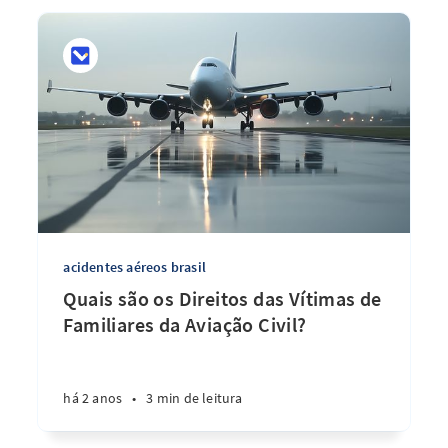
acidentes aéreos brasil
Quais são os Direitos das Vítimas de
Familiares da Aviação Civil?
há 2 anos
•
3 min de leitura