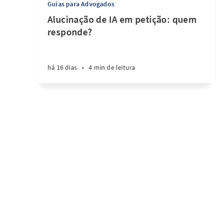
Guias para Advogados
Alucinação de IA em petição: quem
responde?
há 16 dias
•
4 min de leitura