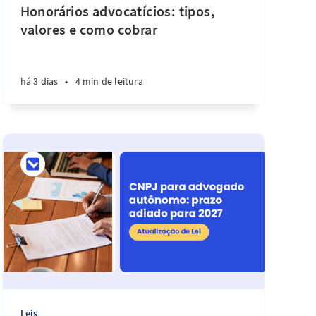
Honorários advocatícios: tipos,
valores e como cobrar
há 3 dias
•
4 min de leitura
Leis