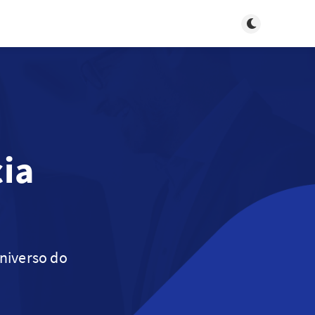
Toggle dark m
cia
universo do