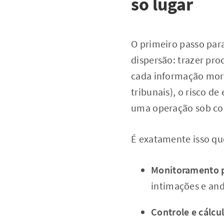
só lugar
O primeiro passo par
dispersão: trazer pr
cada informação mora
tribunais), o risco d
uma operação sob co
É exatamente isso qu
Monitoramento p
intimações e an
Controle e cálcu