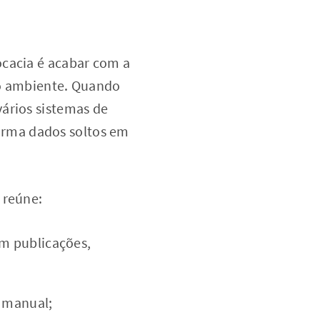
ocacia é acabar com a
co ambiente. Quando
ários sistemas de
sforma dados soltos em
 reúne:
om publicações,
a manual;