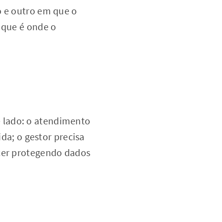
o e outro em que o
 que é onde o
 lado: o atendimento
ida; o gestor precisa
ecer protegendo dados