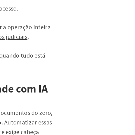
ocesso.
r a operação inteira
s judiciais
.
: quando tudo está
ade com IA
 documentos do zero,
o. Automatizar essas
te exige cabeça