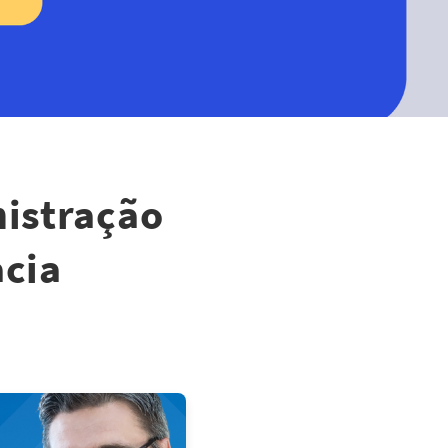
nistração
acia