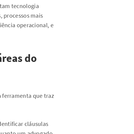
otam tecnologia
s, processos mais
iência operacional, e
áreas do
 ferramenta que traz
dentificar cláusulas
enquanto um advogado