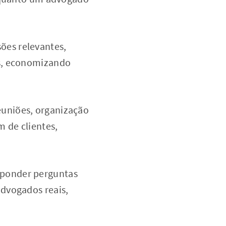
ões relevantes,
es, economizando
euniões, organização
m de clientes,
sponder perguntas
dvogados reais,