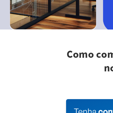
Como come
n