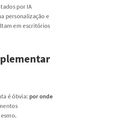
tados por IA
na personalização e
ltam em escritórios
mplementar
nta é óbvia:
por onde
imentos
mesmo.