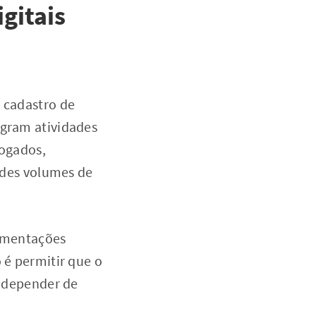
gitais
e cadastro de
egram atividades
vogados,
des volumes de
imentações
 é permitir que o
m depender de