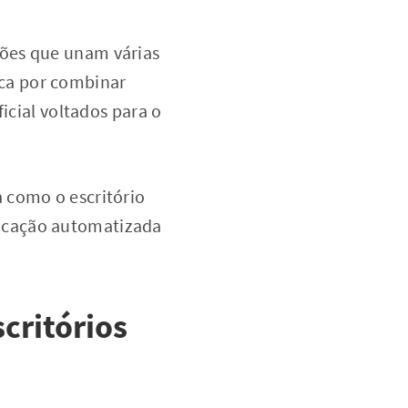
ções que unam várias
ca por combinar
icial voltados para o
 como o escritório
icação automatizada
critórios