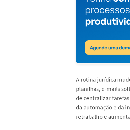
A rotina jurídica mu
planilhas, e-mails s
de centralizar taref
da automação e da int
retrabalho e aument