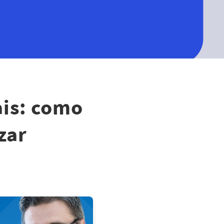
ais: como
zar