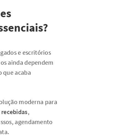
ões
ssenciais?
ados e escritórios
rios ainda dependem
 o que acaba
olução moderna para
 recebidas
,
cessos, agendamento
ata.