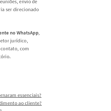
euniões, envio de
ia ser direcionado
liente no WhatsApp
,
etor jurídico,
 contato, com
ório.
tornaram essenciais?
ndimento ao cliente?
?