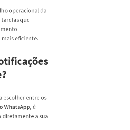
alho operacional da
 tarefas que
dimento
 mais eficiente.
otificações
e?
a escolher entre os
 no WhatsApp
, é
m diretamente a sua