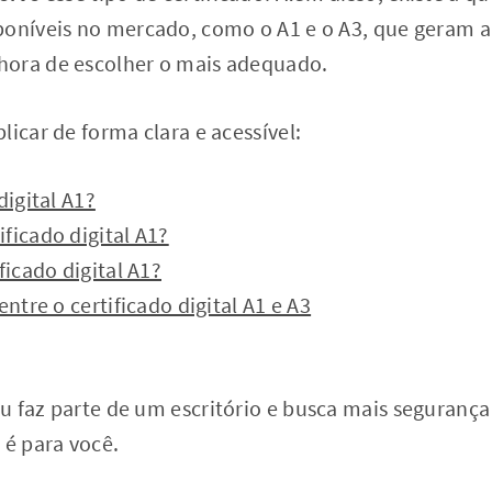
poníveis no mercado, como o A1 e o A3, que geram 
hora de escolher o mais adequado.
licar de forma clara e acessível:
digital A1?
ficado digital A1?
ficado digital A1?
entre o certificado digital A1 e A3
 faz parte de um escritório e busca mais segurança
 é para você.