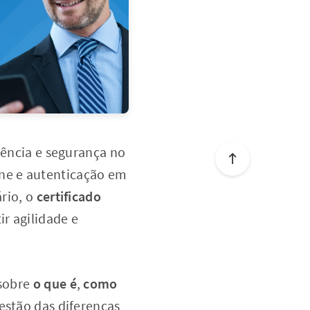
iência e segurança no
ne e autenticação em
ário, o
certificado
r agilidade e
 sobre
o que é
,
como
uestão das diferenças