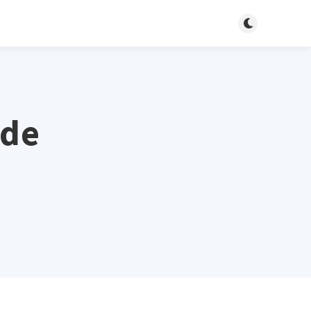
Toggle dark m
 de