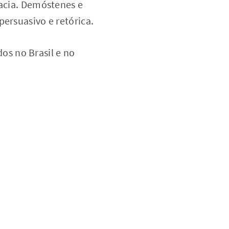
cacia. Demóstenes e
persuasivo e retórica.
s no Brasil e no