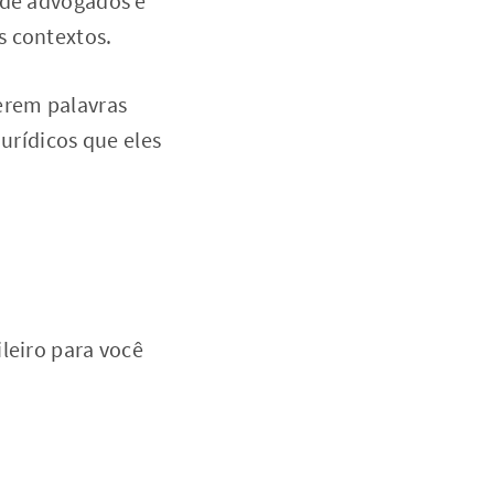
 de advogados e
s contextos.
erem palavras
jurídicos que eles
leiro para você