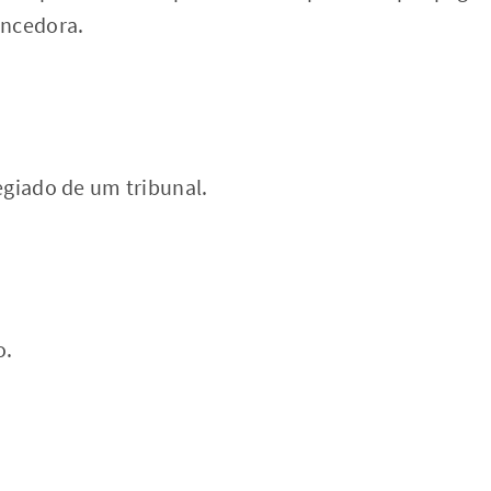
encedora.
egiado de um tribunal.
o.