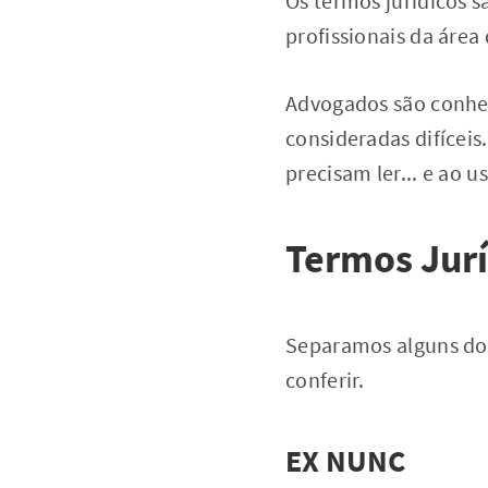
Os termos jurídicos 
profissionais da áre
Advogados são conhec
consideradas difíceis
precisam ler... e ao u
Termos Jur
Separamos alguns dos 
conferir.
EX NUNC