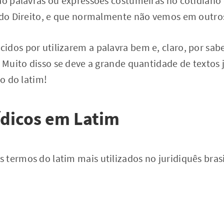
são palavras ou expressões costumeiras no cotidiano
a do Direito, e que normalmente não vemos em outro
idos por utilizarem a palavra bem e, claro, por sab
. Muito disso se deve a grande quantidade de textos 
so do latim!
ídicos em Latim
termos do latim mais utilizados no juridiquês brasi