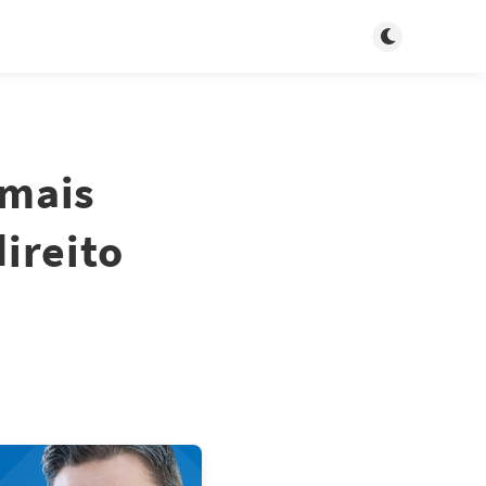
Toggle dark m
 mais
ireito