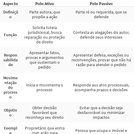
Aspecto
Polo Ativo
Polo Passivo
Definiçã
Parte autora, que
Parte ré ou requerida, que se
o
propõe a ação
defende
Solicita tutela
jurisdicional, busca
Contesta as alegações do autor,
Função
reparação ou proteção
defende seus interesses
de direito
Apresentar fatos,
Respon
Apresentar defesa, exceções ou
provas e argumentos
sabilida
reconvenções, provar que não há
que sustentam o
de
razão para atender o pedido
pedido
Movime
ntação
Inicia e movimenta o
Responde aos atos processuais,
do
processo
acompanha prazos e decisões
process
o
Obter decisão
Evitar que a decisão seja
Objetiv
favorável que
desfavorável ou minimizar
o
reconheça seu direito
impactos
Exempl
Proprietário que entra
Pessoa que ocupa o imóvel e
o
com ação para