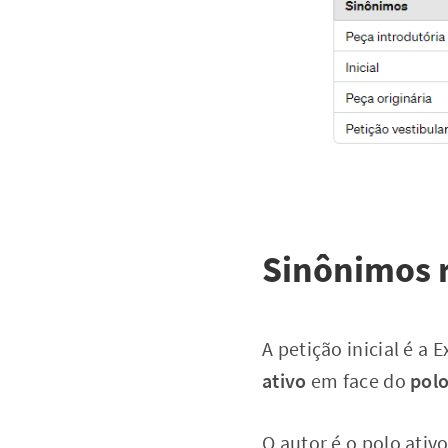
Sinônimos r
A petição inicial é a
ativo
em face do
polo
O autor é o polo ativ