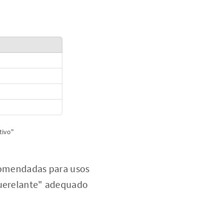
tivo"
omendadas para usos
querelante" adequado