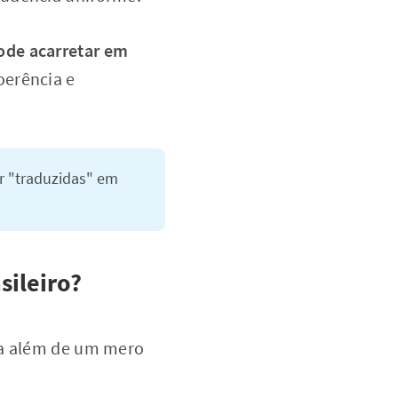
pode acarretar em
oerência e
r "traduzidas" em
sileiro?
ra além de um mero