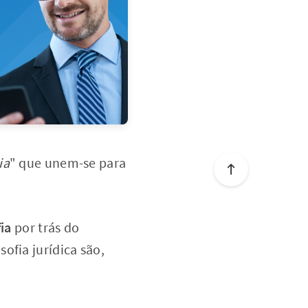
ia
" que unem-se para
fia
por trás do
ofia jurídica são,