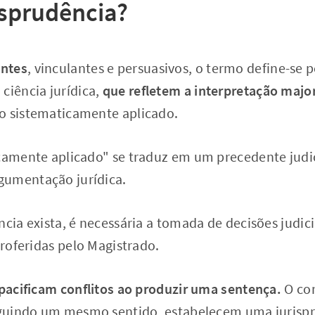
isprudência?
ntes
, vinculantes e persuasivos, o termo define-se 
ciência jurídica,
que refletem a interpretação major
o sistematicamente aplicado.
icamente aplicado" se traduz em um precedente judic
gumentação jurídica.
ncia exista, é necessária a tomada de decisões judici
proferidas pelo Magistrado.
 pacificam conflitos ao produzir uma sentença.
O con
seguindo um mesmo sentido, estabelecem uma jurisp