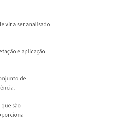
e vir a ser analisado
etação e aplicação
njunto de
ência.
, que são
roporciona