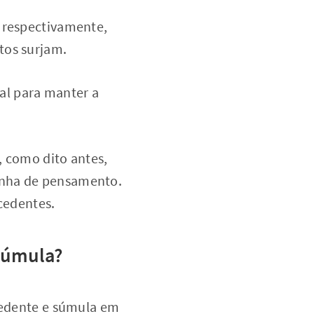
, respectivamente,
tos surjam.
ial para manter a
, como dito antes,
inha de pensamento.
ecedentes.
 súmula?
ecedente e súmula em