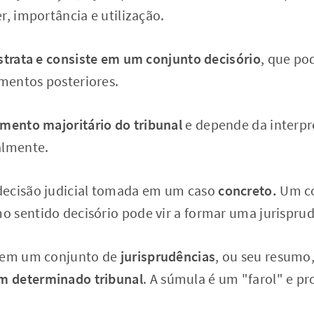
r, importância e utilização.
strata e consiste em um conjunto decisório
, que pod
amentos posteriores.
mento majoritário do tribunal
e depende da interpr
almente.
ecisão judicial tomada em um caso
concreto.
Um co
 sentido decisório pode vir a formar uma jurisprud
 em um conjunto de
jurisprudências
, ou seu resumo
 determinado tribunal
. A súmula é um "farol" e p