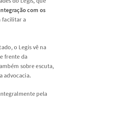
ades do Legis, que
integração com os
facilitar a
ado, o Legis vê na
e frente da
é também sobre escuta,
a advocacia.
integralmente pela