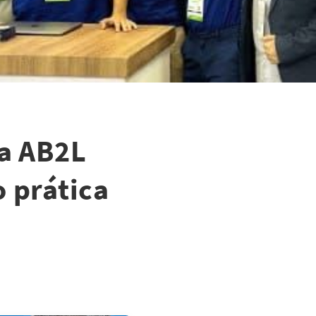
na AB2L
 prática