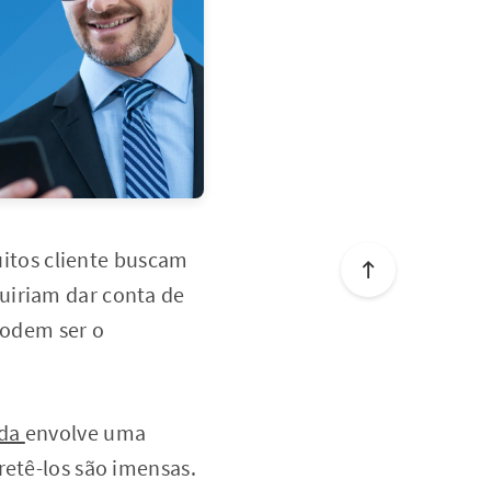
muitos cliente buscam
uiriam dar conta de
podem ser o
ada
envolve uma
retê-los são imensas.