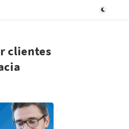
Toggle dark m
r clientes
acia