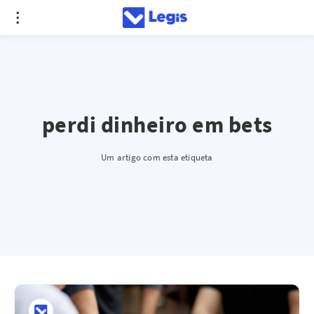
perdi dinheiro em bets
Um artigo com esta etiqueta