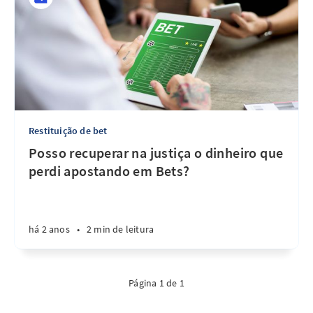
Restituição de bet
Posso recuperar na justiça o dinheiro que
perdi apostando em Bets?
há 2 anos
•
2 min de leitura
Página 1 de 1