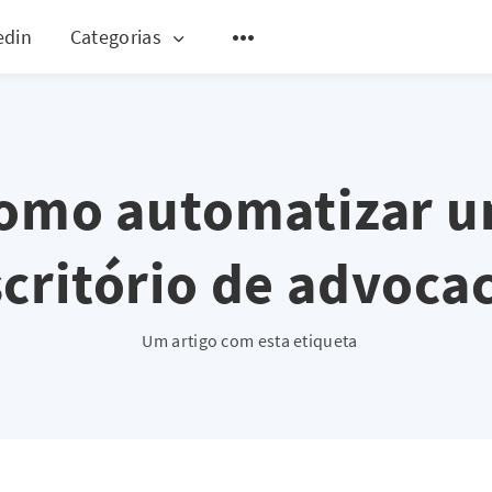
edin
Categorias
omo automatizar 
critório de advoca
Um artigo com esta etiqueta