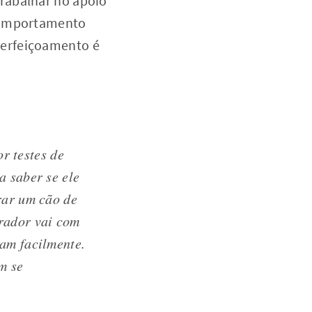
rabalhar no apoio
 comportamento
perfeiçoamento é
r testes de
a saber se ele
rar um cão de
rador vai com
iam facilmente.
m se