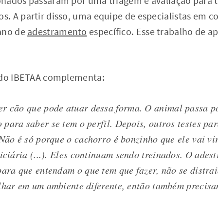
nados passaram por uma triagem e avaliação para t
. A partir disso, uma equipe de especialistas em
lano de
adestramento
específico. Esse trabalho de a
r do IBETAA complementa:
r cão que pode atuar dessa forma. O animal passa po
para saber se tem o perfil. Depois, outros testes par
 Não é só porque o cachorro é bonzinho que ele vai vi
iciária
(...).
Eles continuam sendo treinados. O adest
para que entendam o que tem que fazer, não se distra
lhar em um ambiente diferente, então também precisa