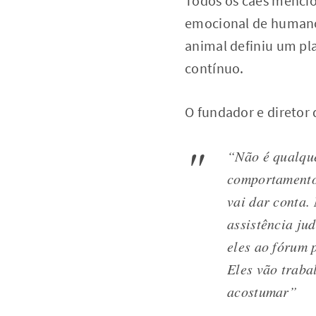
Todos os cães mencio
emocional de humanos
animal definiu um p
contínuo.
O fundador e direto
“
Não é qualque
comportamento 
vai dar conta.
assistência jud
eles ao fórum 
Eles vão traba
acostumar
”