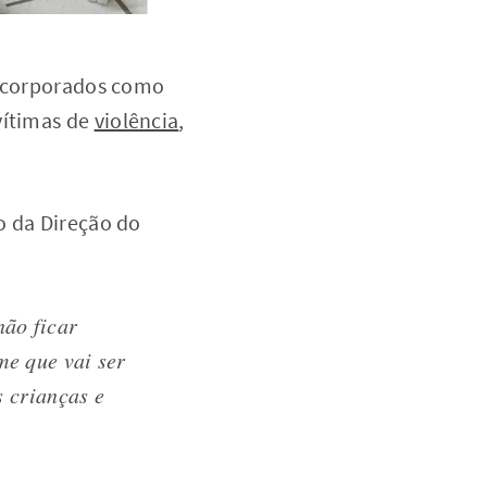
incorporados como
vítimas de
violência
,
o da Direção do
não ficar
me que vai ser
s crianças e